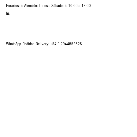
Horarios de Atención: Lunes a Sábado de 10:00 a 18:00
hs.
WhatsApp- Pedidos- Delivery:
+54 9 2944552628
Redes: Facebook/upapabariloche
Instagram: @upa_pa_bariloche
Web:
https://upapatienda.mitiendanube.com