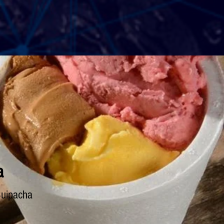
a
Suipacha